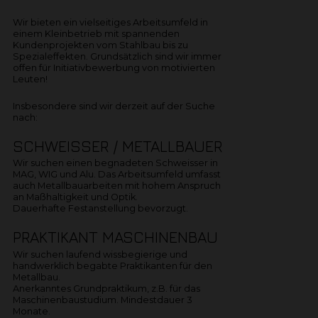
Wir bieten ein vielseitiges Arbeitsumfeld in
einem Kleinbetrieb mit spannenden
Kundenprojekten vom Stahlbau bis zu
Spezialeffekten. Grundsätzlich sind wir immer
offen für Initiativbewerbung von motivierten
Leuten!
Insbesondere sind wir derzeit auf der Suche
nach:
SCHWEISSER / METALLBAUER
Wir suchen einen begnadeten Schweisser in
MAG, WIG und Alu. Das Arbeitsumfeld umfasst
auch Metallbauarbeiten mit hohem Anspruch
an Maßhaltigkeit und Optik.
Dauerhafte Festanstellung bevorzugt.
PRAKTIKANT MASCHINENBAU
Wir suchen laufend wissbegierige und
handwerklich begabte Praktikanten für den
Metallbau.
Anerkanntes Grundpraktikum, z.B. für das
Maschinenbaustudium. Mindestdauer 3
Monate.