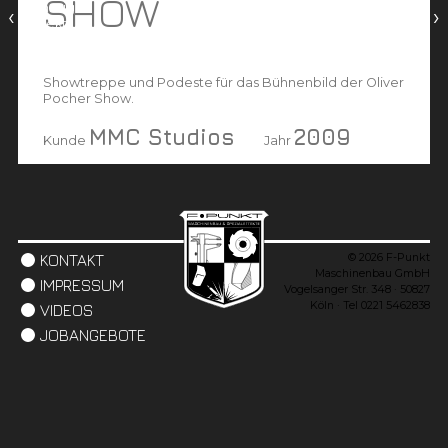
SHOW
vorheriges
nächstes
‹
›
projekt
projekt
Showtreppe und Podeste für das Bühnenbild der Oliver
Pocher Show.
MMC Studios
2009
Kunde
Jahr
© 2026 F-Punkt
KONTAKT
Maschinenbau GmbH
IMPRESSUM
Vogelsanger Str. 348 · 50827
Köln · Tel 0221 5462838
VIDEOS
JOBANGEBOTE