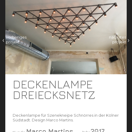
vorheriges
nächstes
‹
›
projekt
projekt
DECKENLAMPE
DREIECKSNETZ
Deckenlampe für Szenekneipe Schnörres in der Kölner
Südstadt. Design Marco Martins.
Marco Martins
2017